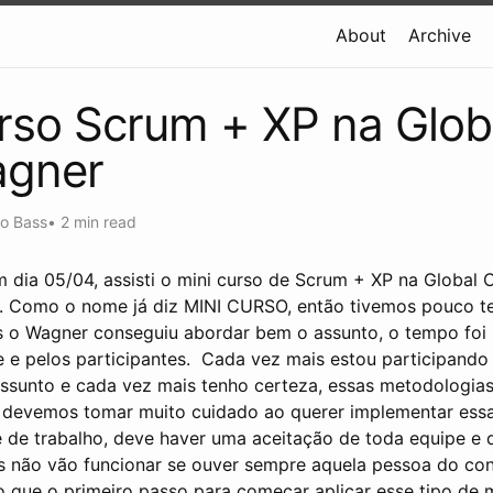
About
Archive
rso Scrum + XP na Glo
gner
o Bass
•
2 min read
m dia 05/04, assisti o mini curso de Scrum + XP na Globa
. Como o nome já diz MINI CURSO, então tivemos pouco 
s o Wagner conseguiu abordar bem o assunto, o tempo foi
e e pelos participantes.
Cada vez mais estou participando 
assunto e cada vez mais tenho certeza, essas metodologias
as devemos tomar muito cuidado ao querer implementar ess
de trabalho, deve haver uma aceitação de toda equipe e d
 não vão funcionar se ouver sempre aquela pessoa do cont
 que o primeiro passo para começar aplicar esse tipo de 