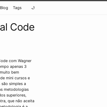
Blog
Tags
bal Code
l Code com Wagner
tempo apenas 3
 muito bem
de mini cursos e
 são simples a
as metodologias
os superiores,
ra, que não aceita
metodologia é a