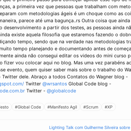
nças, a primeira vez que pessoas que trabalham com meto
deparam com metodologias ágeis é um choque como as co
maneira, parece até uma bagunça..rs Outra coisa que ainda
r o desenvolvimento a partir dos testes, as pessoas ainda 
ainda existe aquela filosofia que estaremos fazendo o dobr
diçando tempo, sendo que na verdade nas metodologias tra
muito tempo planejando e documentando antes de começ
smente ainda não consegui editar os videos do mini curso pa
o fizer vou colocar aqui no blog. Mas uma vez parabéns a
se evento, quem quiser saber mais sobre o trabalho do W
 o Twitter dele. Abraço a todos Contatos do Wagner blog -
ogspot.com/
Twitter
@wrsantos
Global Code blog -
code.com.br
Twitter -
@globalcode
festo
#Global Code
#Manifesto Agil
#Scrum
#XP
Lighting Talk com Guilherme Silveira sobr