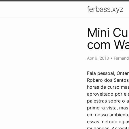
ferbass.xyz
Mini Cu
com Wa
Apr 6, 2010
•
Fernand
Fala pessoal, Onte
Robero dos Santos
horas de curso ma
aproveitado por el
palestras sobre o 
primeira vista, m
em nosso ambiente 
essas metodologias
mudanças. Acredito