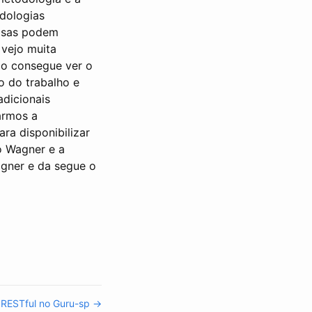
dologias
isas podem
 vejo muita
não consegue ver o
o do trabalho e
dicionais
armos a
ra disponibilizar
o Wagner e a
agner e da segue o
e RESTful no Guru-sp →