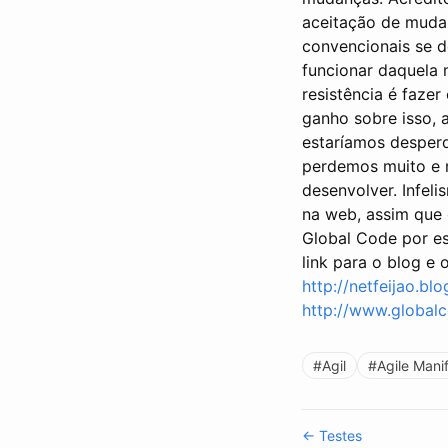
aceitação de muda
convencionais se 
funcionar daquela 
resistência é faze
ganho sobre isso, 
estaríamos desper
perdemos muito e 
desenvolver. Infeli
na web, assim que 
Global Code por es
link para o blog e
http://netfeijao.bl
http://www.global
#Agil
#Agile Mani
← Testes