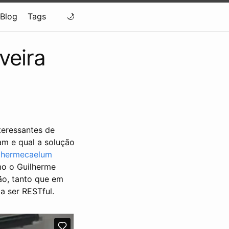
Blog
Tags
veira
teressantes de
am e qual a solução
lhermecaelum
mo o Guilherme
ão, tanto que em
a ser RESTful.