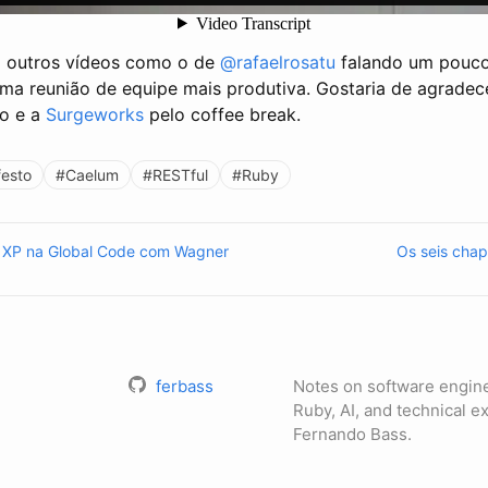
i outros vídeos como o de
@rafaelrosatu
falando um pouco
ma reunião de equipe mais produtiva. Gostaria de agradec
o e a
Surgeworks
pelo coffee break.
festo
#Caelum
#RESTful
#Ruby
 XP na Global Code com Wagner
Os seis cha
ferbass
Notes on software engin
Ruby, AI, and technical 
Fernando Bass.