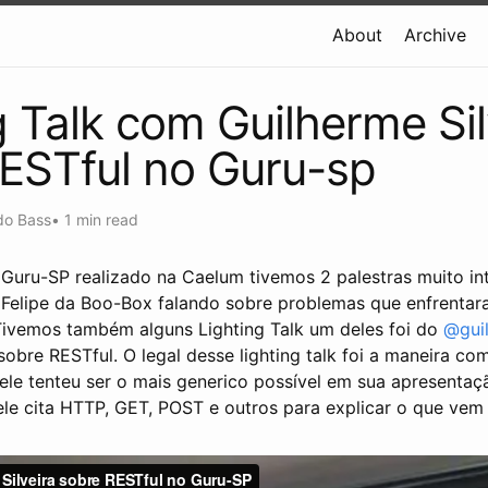
About
Archive
g Talk com Guilherme Sil
ESTful no Guru-sp
do Bass
•
1 min read
Guru-SP realizado na Caelum tivemos 2 palestras muito in
Felipe da Boo-Box falando sobre problemas que enfrentar
Tivemos também alguns Lighting Talk um deles foi do
@gui
obre RESTful. O legal desse lighting talk foi a maneira co
ele tenteu ser o mais generico possível em sua apresentaç
 cita HTTP, GET, POST e outros para explicar o que vem 