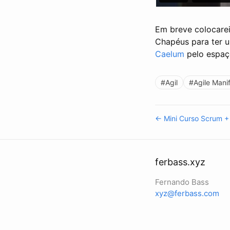
Em breve colocare
Chapéus para ter u
Caelum
pelo espaç
#Agil
#Agile Mani
← Mini Curso Scrum +
ferbass.xyz
Fernando Bass
xyz@ferbass.com