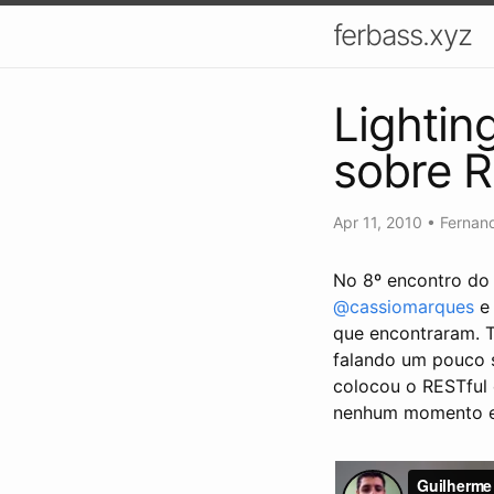
ferbass.xyz
Lightin
sobre R
Apr 11, 2010
•
Fernan
No 8º encontro do 
@cassiomarques
e 
que encontraram. 
falando um pouco s
colocou o RESTful 
nenhum momento ele