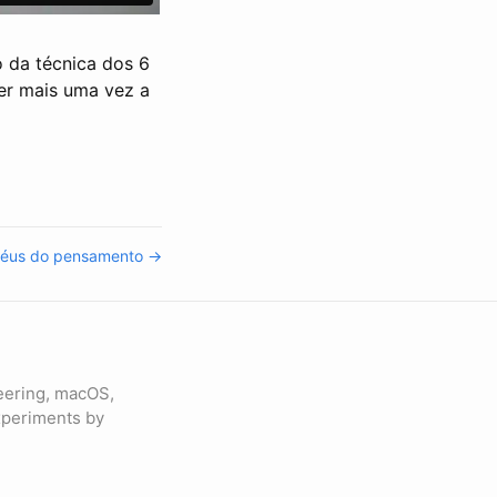
 da técnica dos 6
er mais uma vez a
péus do pensamento →
eering, macOS,
experiments by