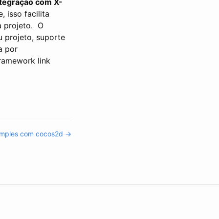
ntegração com X-
isso facilita
 projeto.
O
 projeto, suporte
a por
ramework link
imples com cocos2d →