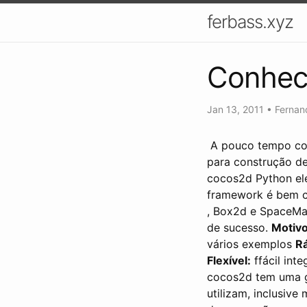
ferbass.xyz
Conhec
Jan 13, 2011
•
Fernan
A pouco tempo co
para construção de
cocos2d Python el
framework é bem 
, Box2d e SpaceMan
de sucesso.
Motivo
vários exemplos
Rá
Flexível:
ffácil int
cocos2d tem uma 
utilizam, inclusiv