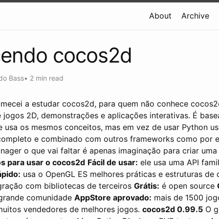
About
Archive
endo cocos2d
do Bass
•
2 min read
mecei a estudar cocos2d, para quem não conhece cocos2
 jogos 2D, demonstrações e aplicações interativas. É bas
e usa os mesmos conceitos, mas em vez de usar Python us
completo e combinado com outros frameworks como por 
ager o que vai faltar é apenas imaginação para criar um
s para usar o cocos2d
Fácil de usar:
ele usa uma API fami
pido:
usa o OpenGL ES melhores práticas e estruturas de
egração com bibliotecas de terceiros
Grátis:
é open source
grande comunidade
AppStore aprovado:
mais de 1500 jog
e muitos vendedores de melhores jogos.
cocos2d 0.99.5
O g