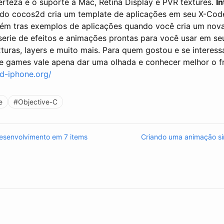
rteza é o suporte a Mac, Retina Display e PVR textures.
I
do cocos2d cria um template de aplicações em seu X-Code, 
bém tras exemplos de aplicações quando você cria um nova
erie de efeitos e animações prontas para você usar em seu
turas, layers e muito mais. Para quem gostou e se interess
e games vale apena dar uma olhada e conhecer melhor o f
d-iphone.org/
e
#Objective-C
senvolvimento em 7 items
Criando uma animação s