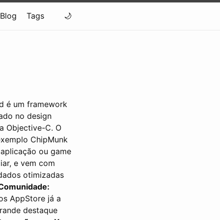
Blog
Tags
d é um framework
eado no design
a Objective-C. O
exemplo ChipMunk
a aplicação ou game
liar, e vem com
 dados otimizadas
Comunidade:
os AppStore já a
rande destaque