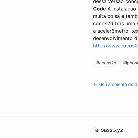
dessa versão conce
Code
A instalação 
muita coisa e tam
cocos2d tras uma s
a acelerômetro, tex
desenvolvimento d
http://www.cocos2
#cocos2d
#iphon
← Meu ambiente de de
ferbass.xyz