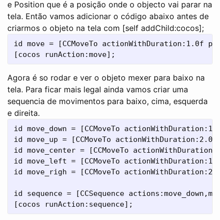
e Position que é a posição onde o objecto vai parar na
tela. Então vamos adicionar o código abaixo antes de
criarmos o objeto na tela com [self addChild:cocos];
id move = [CCMoveTo actionWithDuration:1.0f pos
Agora é so rodar e ver o objeto mexer para baixo na
tela. Para ficar mais legal ainda vamos criar uma
sequencia de movimentos para baixo, cima, esquerda
e direita.
id move_down = [CCMoveTo actionWithDuration:1.0
id move_up = [CCMoveTo actionWithDuration:2.0f 
id move_center = [CCMoveTo actionWithDuration:1
id move_left = [CCMoveTo actionWithDuration:1.0
id move_righ = [CCMoveTo actionWithDuration:2.0
id sequence = [CCSequence actions:move_down,mov