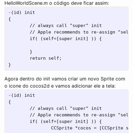
HelloWorldScene.m o código deve ficar assim:
-(id) init

{

	// always call "super" init

	// Apple recommends to re-assign "self" with the "super" return value

	if( (self=[super init] )) {

	}

	return self;

Agora dentro do init vamos criar um novo Sprite com
o icone do cocos2d e vamos adicionar ele a tela:
-(id) init

{

	// always call "super" init

	// Apple recommends to re-assign "self" with the "super" return value

	if( (self=[super init] )) {

		CCSprite *cocos = [CCSprite spriteWithFile:@"icon.png"];
