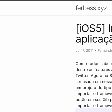
ferbass.xyz
[iOS5] 
aplicaç
Jun 7, 2011
•
Fernand
Como todos sabem 
dentre as features
Twitter. Agora no 
ser usada em nosso
um projeto do tip
importar o framew
botão em seu Xib p
importar o framewo