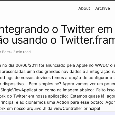
About
Archive
Integrando o Twitter em
ão usando o Twitter.fr
o Bass
•
2 min read
no dia 06/06/2011 foi anunciado pela Apple no WWDC o 
 apresentadas uma das grandes novidades é a integração n
Settings de nossos devices temos a opção de configurar a 
 dispositivo.
Bem simples né? Agora vamos ver um pouco
o SingleViewApplication como na imagem abaixo:
Feito iss
ork do Twitter em nossa aplicação:
Estamos quase lá, agor
rincipal e adicionarmos uma Action para esse botão:
Agora
rk em nosso arquivo .h da viewController principal