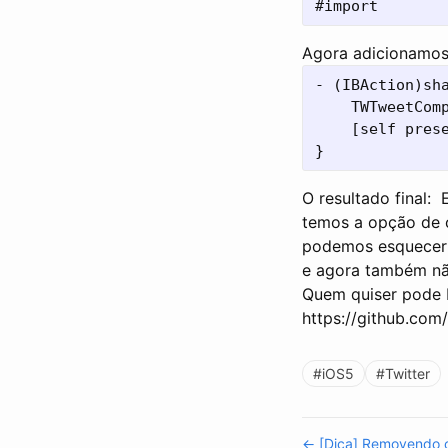
#import 
Agora adicionamos 
- (IBAction)sha
    TWTweetCom
    [self pres
O resultado final:
E
temos a opção de 
podemos esquecer 
e agora também não
Quem quiser pode 
https://github.co
#iOS5
#Twitter
← [Dica] Removendo 