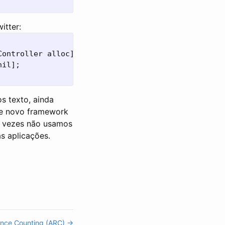
itter:
ontroller alloc] init];

il];

 texto, ainda
se novo framework
s vezes não usamos
s aplicações.
ence Counting (ARC) →