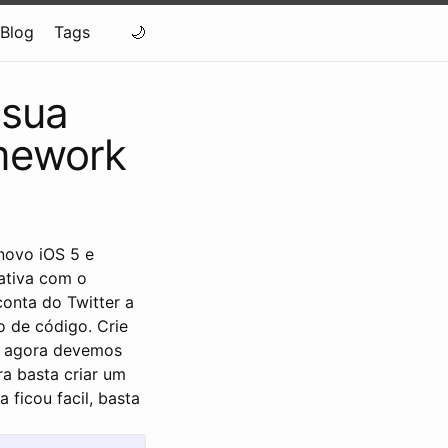
Blog
Tags
 sua
amework
novo iOS 5 e
ativa com o
conta do Twitter a
 de código. Crie
o agora devemos
a basta criar um
 ficou facil, basta