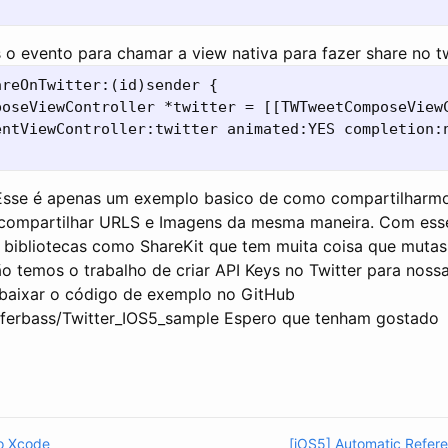
o evento para chamar a view nativa para fazer share no tw
reOnTwitter:(id)sender {

poseViewController *twitter = [[TWTweetComposeViewC
entViewController:twitter animated:YES completion:n
sse é apenas um exemplo basico de como compartilharmos
compartilhar URLS e Imagens da mesma maneira. Com es
bibliotecas como ShareKit que tem muita coisa que muta
 temos o trabalho de criar API Keys no Twitter para nossa
baixar o código de exemplo no GitHub
m/ferbass/Twitter_IOS5_sample Espero que tenham gostado
o Xcode
[iOS5] Automatic Refer