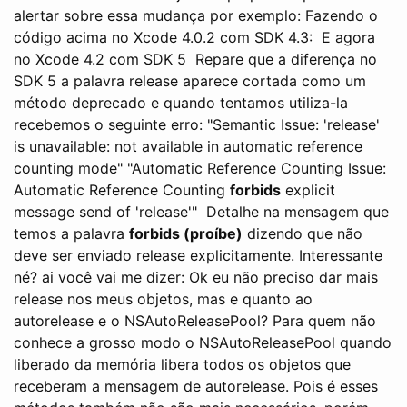
alertar sobre essa mudança por exemplo: Fazendo o
código acima no Xcode 4.0.2 com SDK 4.3:
E agora
no Xcode 4.2 com SDK 5
Repare que a diferença no
SDK 5 a palavra release aparece cortada como um
método deprecado e quando tentamos utiliza-la
recebemos o seguinte erro: "Semantic Issue: 'release'
is unavailable: not available in automatic reference
counting mode" "Automatic Reference Counting Issue:
Automatic Reference Counting
forbids
explicit
message send of 'release'"
Detalhe na mensagem que
temos a palavra
forbids (proíbe)
dizendo que não
deve ser enviado release explicitamente. Interessante
né? ai você vai me dizer: Ok eu não preciso dar mais
release nos meus objetos, mas e quanto ao
autorelease e o NSAutoReleasePool? Para quem não
conhece a grosso modo o NSAutoReleasePool quando
liberado da memória libera todos os objetos que
receberam a mensagem de autorelease. Pois é esses