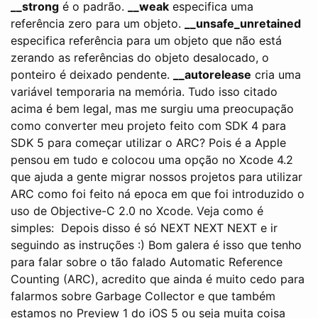
__strong
é o padrão.
__weak
especifica uma
referência zero para um objeto.
__unsafe_unretained
especifica referência para um objeto que não está
zerando as referências do objeto desalocado, o
ponteiro é deixado pendente.
__autorelease
cria uma
variável temporaria na memória. Tudo isso citado
acima é bem legal, mas me surgiu uma preocupação
como converter meu projeto feito com SDK 4 para
SDK 5 para começar utilizar o ARC? Pois é a Apple
pensou em tudo e colocou uma opção no Xcode 4.2
que ajuda a gente migrar nossos projetos para utilizar
ARC como foi feito ná epoca em que foi introduzido o
uso de Objective-C 2.0 no Xcode. Veja como é
simples:
Depois disso é só NEXT NEXT NEXT e ir
seguindo as instruções :) Bom galera é isso que tenho
para falar sobre o tão falado Automatic Reference
Counting (ARC), acredito que ainda é muito cedo para
falarmos sobre Garbage Collector e que também
estamos no Preview 1 do iOS 5 ou seja muita coisa