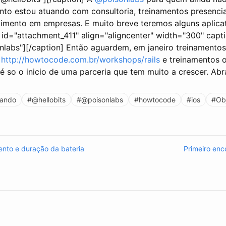
o estou atuando com consultoria, treinamentos presencia
imento em empresas. E muito breve teremos alguns aplicat
 id="attachment_411" align="aligncenter" width="300" capt
nlabs"]
[/caption] Então aguardem, em janeiro treinamentos
http://howtocode.com.br/workshops/rails
e treinamentos o
 é so o inicio de uma parceria que tem muito a crescer. Ab
ando
#@hellobits
#@poisonlabs
#howtocode
#ios
#Ob
nto e duração da bateria
Primeiro enc