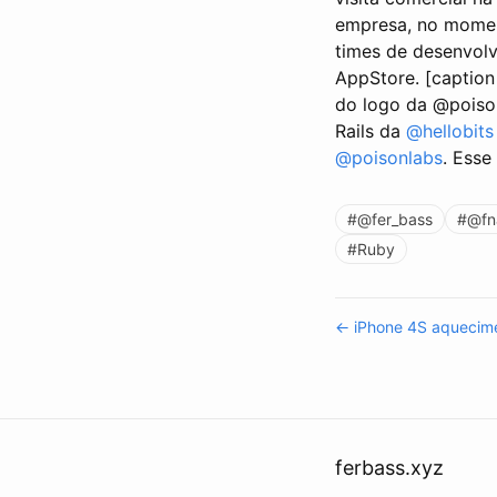
empresa, no moment
times de desenvolv
AppStore. [caption
do logo da @poiso
Rails da
@hellobits
@poisonlabs
. Esse
#@fer_bass
#@fn
#Ruby
← iPhone 4S aquecime
ferbass.xyz