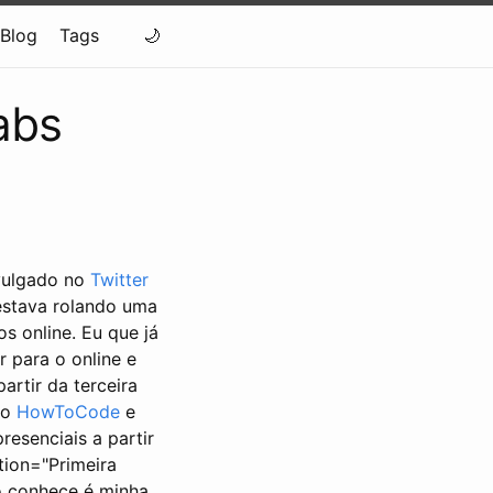
Blog
Tags
abs
vulgado no
Twitter
stava rolando uma
s online. Eu que já
r para o online e
artir da terceira
do
HowToCode
e
esenciais a partir
tion="Primeira
 conhece é minha