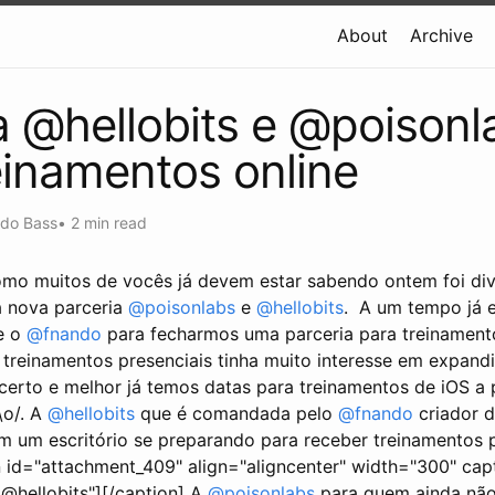
About
Archive
a @hellobits e @poisonl
einamentos online
ndo Bass
•
2 min read
omo muitos de vocês já devem estar sabendo ontem foi di
 nova parceria
@poisonlabs
e
@hellobits
.
A um tempo já e
e o
@fnando
para fecharmos uma parceria para treinamento
 treinamentos presenciais tinha muito interesse em expandi
certo e melhor já temos datas para treinamentos de iOS a p
\o/. A
@hellobits
que é comandada pelo
@fnando
criador 
 um escritório se preparando para receber treinamentos pr
on id="attachment_409" align="aligncenter" width="300" cap
 @hellobits"]
[/caption] A
@poisonlabs
para quem ainda não