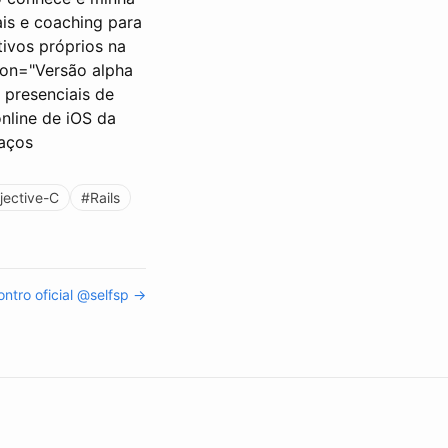
is e coaching para
ivos próprios na
ion="Versão alpha
 presenciais de
nline de iOS da
raços
jective-C
#Rails
ontro oficial @selfsp →