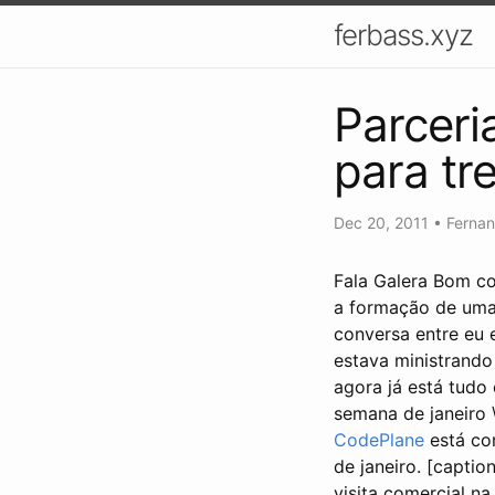
ferbass.xyz
Parceri
para tr
Dec 20, 2011
•
Ferna
Fala Galera Bom c
a formação de uma
conversa entre eu 
estava ministrando
agora já está tudo 
semana de janeiro 
CodePlane
está com
de janeiro. [capti
visita comercial na