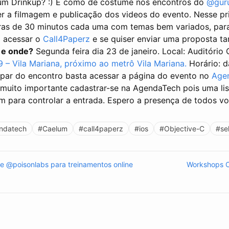
 um Drinkup? :) E como de costume nos encontros do
@gur
er a filmagem e publicação dos videos do evento. Nesse pr
tras de 30 minutos cada uma com temas bem variados, para
a acessar o
Call4Paperz
e se quiser enviar uma proposta t
 e onde?
Segunda feira dia 23 de janeiro. Local: Auditório 
9 – Vila Mariana, próximo ao metrô Vila Mariana.
Horário: 
ipar do encontro basta acessar a página do evento no
Age
 muito importante cadastrar-se na AgendaTech pois uma lis
 para controlar a entrada. Espero a presença de todos v
ndatech
#Caelum
#call4paperz
#ios
#Objective-C
#se
 e @poisonlabs para treinamentos online
Workshops 