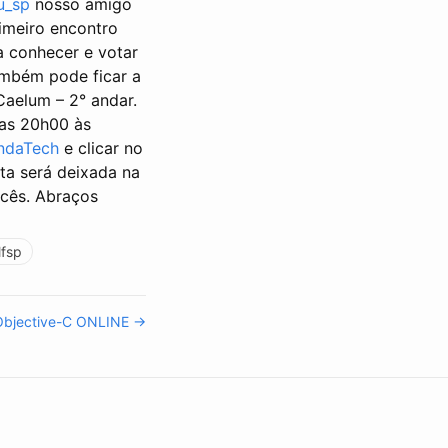
u_sp
nosso amigo
imeiro encontro
 conhecer e votar
ambém pode ficar a
Caelum – 2° andar.
das 20h00 às
ndaTech
e clicar no
ta será deixada na
ocês. Abraços
lfsp
Objective-C ONLINE →