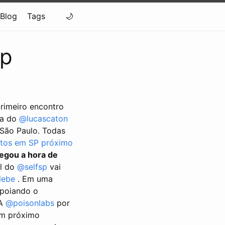
Blog
Tags
sp
primeiro encontro
va do
@lucascaton
 São Paulo. Todas
ntos em SP próximo
egou a hora de
al do
@selfsp
vai
lebe
. Em uma
poiando o
 A
@poisonlabs
por
um próximo