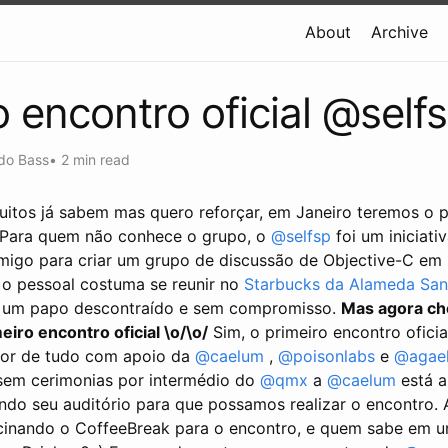
About
Archive
o encontro oficial @self
do Bass
•
2 min read
uitos já sabem mas quero reforçar, em Janeiro teremos o 
 Para quem não conhece o grupo, o
@selfsp
foi um iniciati
migo para criar um grupo de discussão de Objective-C em
 o pessoal costuma se reunir no
Starbucks da Alameda Sa
a um papo descontraído e sem compromisso.
Mas agora ch
iro encontro oficial \o/\o/
Sim, o primeiro encontro ofici
hor de tudo com apoio da
@caelum
,
@poisonlabs
e
@agae
 sem cerimonias por intermédio do
@qmx
a
@caelum
está a
do seu auditório para que possamos realizar o encontro.
ocinando o CoffeeBreak para o encontro, e quem sabe em 