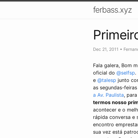
ferbass.xyz
Primeir
Dec 21, 2011
•
Fernan
Fala galera, Bom m
oficial do
@selfsp
.
e
@talesp
junto co
as segundas-feiras
a Av. Paulista
, par
termos nosso prime
acontecer e o mel
rápida conversa e
encontro emprestan
sua vez está patr