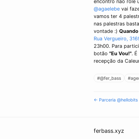
encontro não role
@agaelebe
vai faz
vamos ter 4 pales
nas palestras bast
vontade :)
Quando
Rua Vergueiro, 316
23h00. Para partic
botão
"Eu Vou!"
. É
recepção da Caleum
#@fer_bass
#age
← Parceria @hellobits
ferbass.xyz