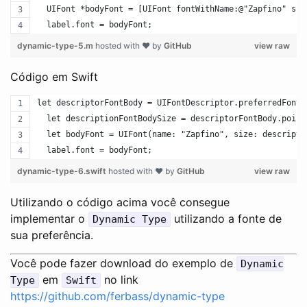
  UIFont *bodyFont = [UIFont fontWithName:@"Zapfino" siz
  label.font = bodyFont;
dynamic-type-5.m
hosted with ❤ by
GitHub
view raw
Código em Swift
let descriptorFontBody = UIFontDescriptor.preferredFontD
  let descriptionFontBodySize = descriptorFontBody.point
  let bodyFont = UIFont(name: "Zapfino", size: descripti
  label.font = bodyFont;
dynamic-type-6.swift
hosted with ❤ by
GitHub
view raw
Utilizando o código acima você consegue
implementar o
utilizando a fonte de
Dynamic Type
sua preferência.
Você pode fazer download do exemplo de
Dynamic
em
no link
Type
Swift
https://github.com/ferbass/dynamic-type