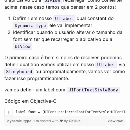
UIView
acima, nesse caso temos que pensar em 2 pontos:
Defirnir em nosso
qual constant do
UILabel
ele vai implementar
Dynamic Type
Identificar quando o usuário alterar o tamanho da
font sem ter que recarregar o aplicativo ou a
UIView
O primeiro caso é bem simples de resolver, podemos
definir qual tipo vamos utilizar em nosso
via
UILabel
ou programaticamente, vamos ver como
Storyboard
fazer isso programticamente.
vamos definir um label com
UIFontTextStyleBody
Código em Objective-C
label.font = [UIFont preferredFontForTextStyle:UIFontTex
dynamic-type-1.m
hosted with ❤ by
GitHub
view raw