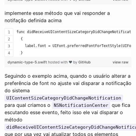
implemente esse método que vai responder a
notifação definida acima
func didReceiveUIContentSizeCategoryDidChangeNotificatio
  {
    label.font = UIFont.preferredFontForTextStyle(UIFont
  }
dynamic-type-5.swift
hosted with ❤ by
GitHub
view raw
Seguindo o exemplo acima, quando o usuário alterar a
preferência de font no ajuste vai disparar a notificação
do sistema
UIContentSizeCategoryDidChangeNotification
para qual criamos o
que fica
NSNotificationCenter
escutando esse evento, feito isso ele vai disparar o
método
didReceiveUIContentSizeCategoryDidChangeNotific
que por usa vez vai atualizar todos os elementos