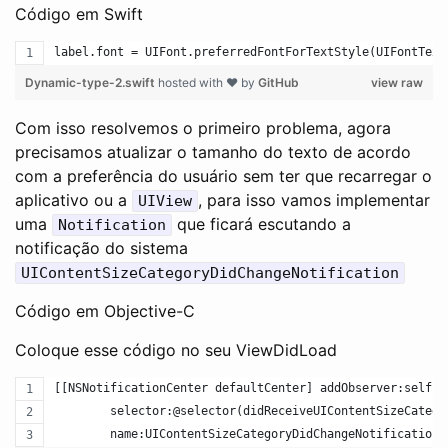
Código em Swift
label.font = UIFont.preferredFontForTextStyle(UIFontText
Dynamic-type-2.swift
hosted with ❤ by
GitHub
view raw
Com isso resolvemos o primeiro problema, agora
precisamos atualizar o tamanho do texto de acordo
com a preferência do usuário sem ter que recarregar o
aplicativo ou a
, para isso vamos implementar
UIView
uma
que ficará escutando a
Notification
notificação do sistema
UIContentSizeCategoryDidChangeNotification
Código em Objective-C
Coloque esse código no seu ViewDidLoad
[[NSNotificationCenter defaultCenter] addObserver:self 
        selector:@selector(didReceiveUIContentSizeCatego
        name:UIContentSizeCategoryDidChangeNotification 