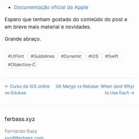
Documentação oficial da Apple
Espero que tenham gostado do conteúdo do post e
em breve mais material e novidades.
Grande abraço.
#UIFont
#Guidelines
#Dynamic
#iOS
#Swift
#Objective-C
← Curso de iOS online
Git Merge vs Rebase: When (and Why)
no Edukee
to Use Each →
ferbass.xyz
Fernando Bass
xyz@ferbass.com