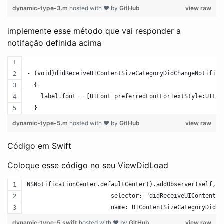
dynamic-type-3.m
hosted with ❤ by
GitHub
view raw
implemente esse método que vai responder a
notifação definida acima
- (void)didReceiveUIContentSizeCategoryDidChangeNotifica
  {
    label.font = [UIFont preferredFontForTextStyle:UIFon
  }
dynamic-type-5.m
hosted with ❤ by
GitHub
view raw
Código em Swift
Coloque esse código no seu ViewDidLoad
NSNotificationCenter.defaultCenter().addObserver(self,
                        selector: "didReceiveUIContentSi
                        name: UIContentSizeCategoryDidCh
dynamic-type-5.swift
hosted with ❤ by
GitHub
view raw