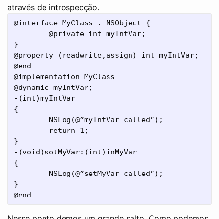
através de introspecção.
@interface MyClass : NSObject {

        @private int myIntVar;

}

@property (readwrite,assign) int myIntVar;

@end

@implementation MyClass

@dynamic myIntVar;

-(int)myIntVar

{

        NSLog(@”myIntVar called”);

        return 1;

}

-(void)setMyVar:(int)inMyVar

{

        NSLog(@”setMyVar called”);

}

Nesse ponto demos um grande salto. Como podemos