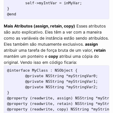
        self->myIntVar = inMyVar;

}

Mais Atributos (assign, retain, copy)
Esses atributos
são auto explicativo. Eles têm a ver com a maneira
como as variáveis ​​de instância estão sendo atribuídos.
Eles também são mutuamente exclusivos.
assign
atribuir uma tarefa de força bruta de um valor,
retain
mantém um ponteiro e
copy
atribui uma cópia do
original. Vendo isso em código ficaria:
@interface MyClass : NSObject {

        @private NSString *myStringVar0;

        @private NSString *myStringVar1;

        @private NSString *myStringVar2;

}

@property (readwrite, assign) NSString *myStrin
@property (readwrite, retain) NSString *myStrin
@property (readwrite, copy) NSString *myStringV