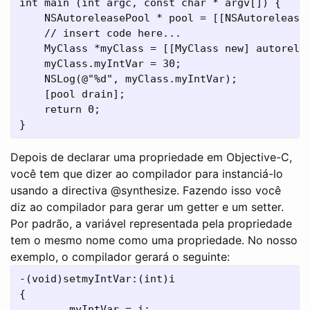
int main (int argc, const char * argv[]) {

    NSAutoreleasePool * pool = [[NSAutoreleaseP
    // insert code here...

    MyClass *myClass = [[MyClass new] autorelea
    myClass.myIntVar = 30;

    NSLog(@"%d", myClass.myIntVar);

    [pool drain];

    return 0;

Depois de declarar uma propriedade em Objective-C,
você tem que dizer ao compilador para instanciá-lo
usando a directiva @synthesize. Fazendo isso você
diz ao compilador para gerar um getter e um setter.
Por padrão, a variável representada pela propriedade
tem o mesmo nome como uma propriedade. No nosso
exemplo, o compilador gerará o seguinte:
-(void)setmyIntVar:(int)i

{

        myIntVar = i;
