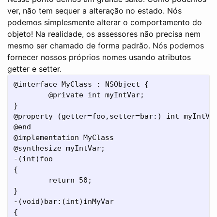
ver, não tem sequer a alteração no estado. Nós
podemos simplesmente alterar o comportamento do
objeto! Na realidade, os assessores não precisa nem
mesmo ser chamado de forma padrão. Nós podemos
fornecer nossos próprios nomes usando atributos
getter e setter.
@interface MyClass : NSObject {

        @private int myIntVar;

}

@property (getter=foo,setter=bar:) int myIntVar
@end

@implementation MyClass

@synthesize myIntVar;

-(int)foo

{

        return 50;

}

-(void)bar:(int)inMyVar

{
