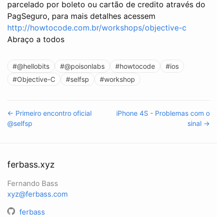
parcelado por boleto ou cartão de credito através do
PagSeguro, para mais detalhes acessem
http://howtocode.com.br/workshops/objective-c
Abraço a todos
#@hellobits
#@poisonlabs
#howtocode
#ios
#Objective-C
#selfsp
#workshop
← Primeiro encontro oficial
iPhone 4S - Problemas com o
@selfsp
sinal →
ferbass.xyz
Fernando Bass
xyz@ferbass.com
ferbass