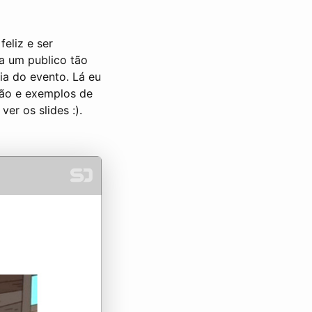
eliz e ser
a um publico tão
ia do evento. Lá eu
são e exemplos de
er os slides :).