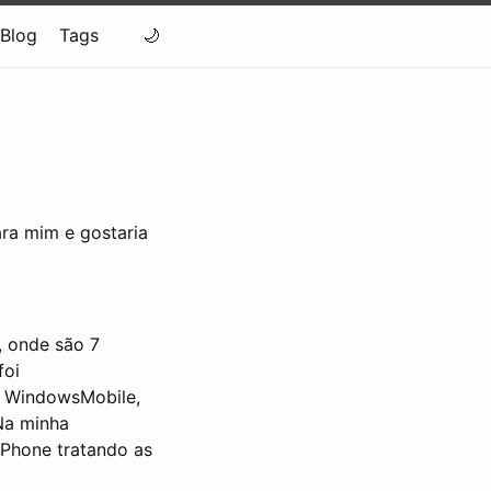
Blog
Tags
ara mim e gostaria
, onde são 7
foi
e WindowsMobile,
Na minha
iPhone tratando as