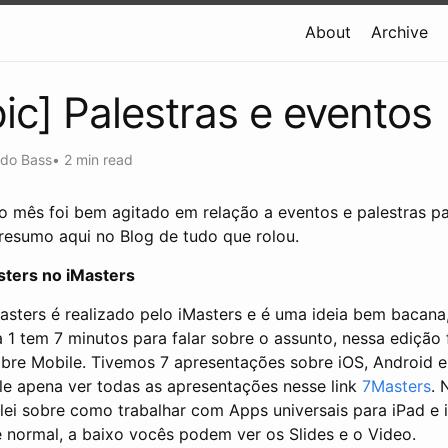
About
Archive
pic] Palestras e eventos
ndo Bass
•
2 min read
imo mês foi bem agitado em relação a eventos e palestras p
resumo aqui no Blog de tudo que rolou.
ters no iMasters
sters é realizado pelo iMasters e é uma ideia bem bacana
 1 tem 7 minutos para falar sobre o assunto, nessa edição 
obre Mobile. Tivemos 7 apresentações sobre iOS, Android 
le apena ver todas as apresentações nesse link
7Masters
. 
lei sobre como trabalhar com Apps universais para iPad e 
e normal, a baixo vocês podem ver os Slides e o Video.