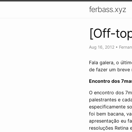
ferbass.xyz
[Off-to
Aug 16, 2012
•
Ferna
Fala galera, o últ
de fazer um breve 
Encontro dos 7mas
O encontro dos 7ma
palestrantes e cada
especificamente s
foi bem bacana, va
apresentação eu fa
resoluções Retina 