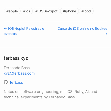
#apple
#ios
#iOSDevSpot
#iphone
#ipod
← [Off-topic] Palestras e
Curso de iOS online no Edukee
eventos
→
ferbass.xyz
Fernando Bass
xyz@ferbass.com
ferbass
Notes on software engineering, macOS, Ruby, AI, and
technical experiments by Fernando Bass.